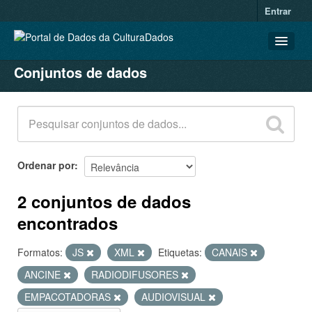
Entrar
Conjuntos de dados
CONJUNTOS DE DADOS
ORGANIZAÇÕES
GRUPOS
SOBRE
Ordenar por
2 conjuntos de dados
encontrados
Formatos:
JS
XML
Etiquetas:
CANAIS
ANCINE
RADIODIFUSORES
EMPACOTADORAS
AUDIOVISUAL