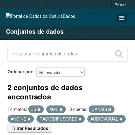
Entrar
Conjuntos de dados
CONJUNTOS DE DADOS
ORGANIZAÇÕES
GRUPOS
SOBRE
Ordenar por
2 conjuntos de dados
encontrados
Formatos:
JS
XML
Etiquetas:
CANAIS
ANCINE
RADIODIFUSORES
AUDIOVISUAL
Filtrar Resultados