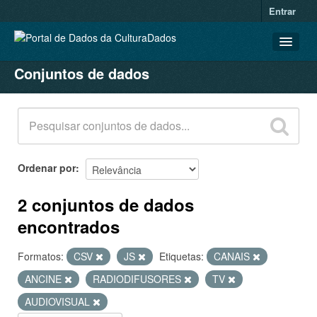
Entrar
Conjuntos de dados
CONJUNTOS DE DADOS
ORGANIZAÇÕES
GRUPOS
SOBRE
Ordenar por
2 conjuntos de dados
encontrados
Formatos:
CSV
JS
Etiquetas:
CANAIS
ANCINE
RADIODIFUSORES
TV
AUDIOVISUAL