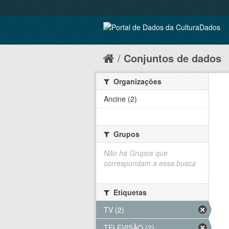
Conjuntos de dados
Organizações
Ancine (2)
Grupos
Não há Grupos que
correspondam a essa busca
Etiquetas
TV (2)
TELEVISÃO (2)