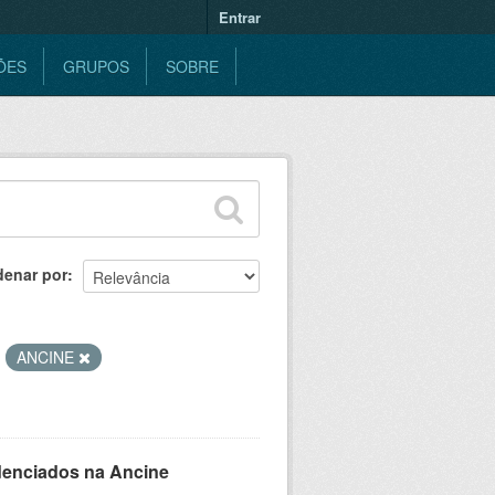
Entrar
ÕES
GRUPOS
SOBRE
denar por
ANCINE
denciados na Ancine