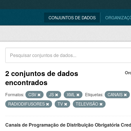
CONJUNTOS DE DADOS
ORGANIZAÇ
2 conjuntos de dados
Or
encontrados
Formatos:
CSV
JS
XML
Etiquetas:
CANAIS
RADIODIFUSORES
TV
TELEVISÃO
Canais de Programação de Distribuição Obrigatória Cre