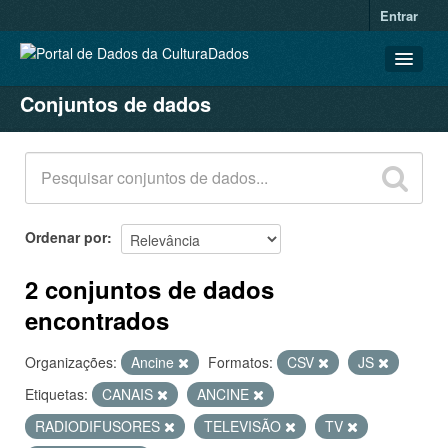
Entrar
Conjuntos de dados
CONJUNTOS DE DADOS
ORGANIZAÇÕES
GRUPOS
SOBRE
Ordenar por
2 conjuntos de dados
encontrados
Organizações:
Ancine
Formatos:
CSV
JS
Etiquetas:
CANAIS
ANCINE
RADIODIFUSORES
TELEVISÃO
TV