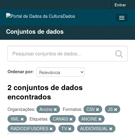
Entrar
Conjuntos de dados
CONJUNTOS DE DADOS
ORGANIZAÇÕES
GRUPOS
SOBRE
Ordenar por
2 conjuntos de dados
encontrados
Organizações:
Ancine
Formatos:
CSV
JS
XML
Etiquetas:
CANAIS
ANCINE
RADIODIFUSORES
TV
AUDIOVISUAL