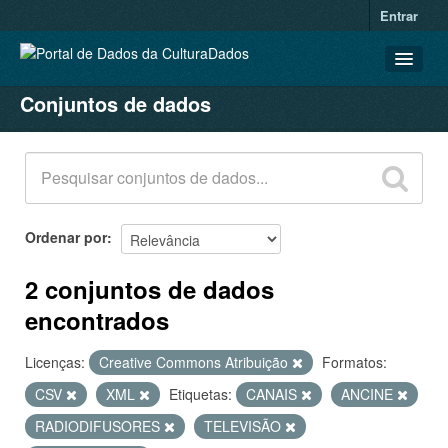
Entrar
Conjuntos de dados
CONJUNTOS DE DADOS
ORGANIZAÇÕES
GRUPOS
SOBRE
Ordenar por
2 conjuntos de dados
encontrados
Licenças:
Creative Commons Atribuição
Formatos:
CSV
XML
Etiquetas:
CANAIS
ANCINE
RADIODIFUSORES
TELEVISÃO