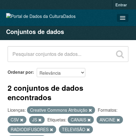
Entrar
Conjuntos de dados
CONJUNTOS DE DADOS
ORGANIZAÇÕES
GRUPOS
SOBRE
Ordenar por
2 conjuntos de dados
encontrados
Licenças:
Creative Commons Atribuição
Formatos:
CSV
JS
Etiquetas:
CANAIS
ANCINE
RADIODIFUSORES
TELEVISÃO