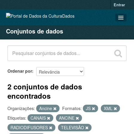
Entrar
Conjuntos de dados
CONJUNTOS DE DADOS
ORGANIZAÇÕES
GRUPOS
SOBRE
Ordenar por
2 conjuntos de dados
encontrados
Organizações:
Ancine
Formatos:
JS
XML
Etiquetas:
CANAIS
ANCINE
RADIODIFUSORES
TELEVISÃO