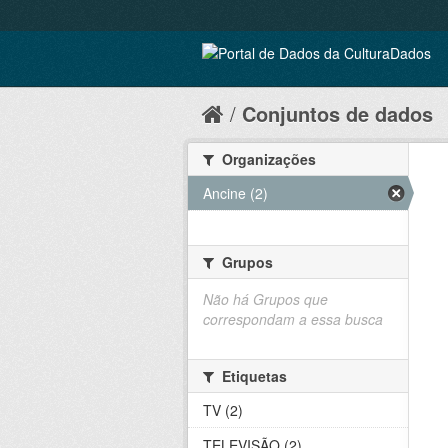
Conjuntos de dados
Organizações
Ancine (2)
Grupos
Não há Grupos que
correspondam a essa busca
Etiquetas
TV (2)
TELEVISÃO (2)