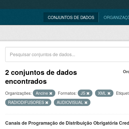
CONJUNTOS DE DADOS
ORGANIZAÇ
2 conjuntos de dados
Or
encontrados
Organizações:
Ancine
Formatos:
JS
XML
Etiquet
RADIODIFUSORES
AUDIOVISUAL
Canais de Programação de Distribuição Obrigatória Cre