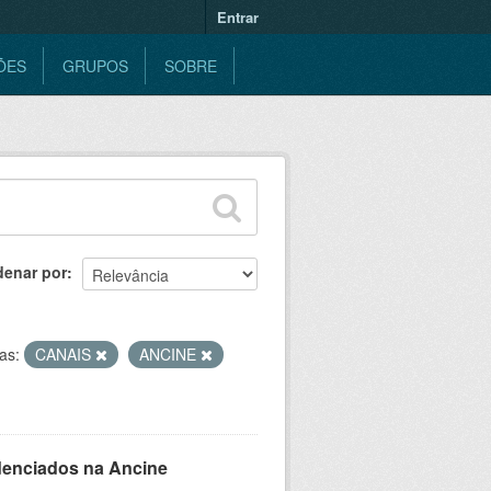
Entrar
ÕES
GRUPOS
SOBRE
denar por
as:
CANAIS
ANCINE
denciados na Ancine