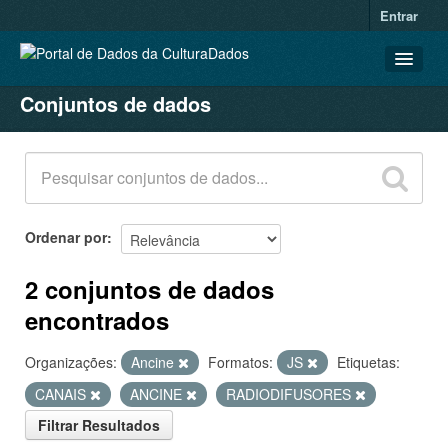
Entrar
Conjuntos de dados
CONJUNTOS DE DADOS
ORGANIZAÇÕES
GRUPOS
SOBRE
Ordenar por
2 conjuntos de dados
encontrados
Organizações:
Ancine
Formatos:
JS
Etiquetas:
CANAIS
ANCINE
RADIODIFUSORES
Filtrar Resultados