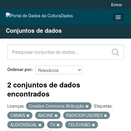
Entrar
Conjuntos de dados
CONJUNTOS DE DADOS
ORGANIZAÇÕES
GRUPOS
SOBRE
Ordenar por
2 conjuntos de dados
encontrados
Licenças:
Creative Commons Atribuição
Etiquetas:
CANAIS
ANCINE
RADIODIFUSORES
AUDIOVISUAL
TV
TELEVISÃO