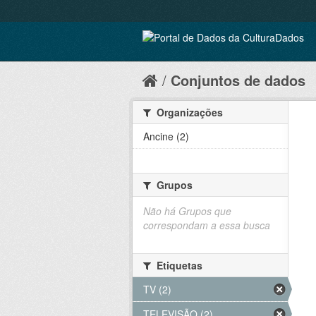
Conjuntos de dados
Organizações
Ancine (2)
Grupos
Não há Grupos que
correspondam a essa busca
Etiquetas
TV (2)
TELEVISÃO (2)