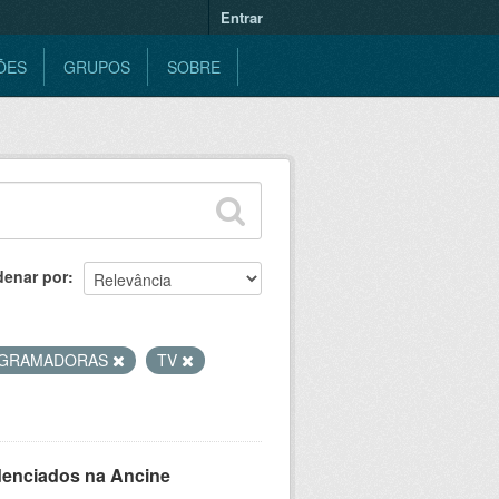
Entrar
ÕES
GRUPOS
SOBRE
denar por
GRAMADORAS
TV
denciados na Ancine