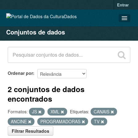
Entrar
Conjuntos de dados
CONJUNTOS DE DADOS
ORGANIZAÇÕES
GRUPOS
SOBRE
Ordenar por
2 conjuntos de dados
encontrados
Formatos:
JS
XML
Etiquetas:
CANAIS
ANCINE
PROGRAMADORAS
TV
Filtrar Resultados