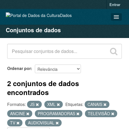
Entrar
Conjuntos de dados
CONJUNTOS DE DADOS
ORGANIZAÇÕES
GRUPOS
SOBRE
Ordenar por
2 conjuntos de dados
encontrados
Formatos:
JS
XML
Etiquetas:
CANAIS
ANCINE
PROGRAMADORAS
TELEVISÃO
TV
AUDIOVISUAL