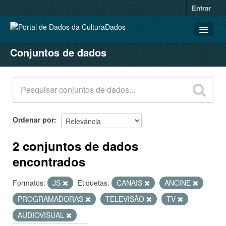
Entrar
Conjuntos de dados
CONJUNTOS DE DADOS
ORGANIZAÇÕES
GRUPOS
SOBRE
Ordenar por
2 conjuntos de dados
encontrados
Formatos:
JS
Etiquetas:
CANAIS
ANCINE
PROGRAMADORAS
TELEVISÃO
TV
AUDIOVISUAL