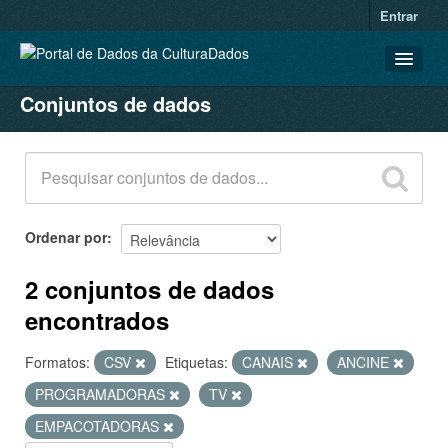
Entrar
Conjuntos de dados
CONJUNTOS DE DADOS
ORGANIZAÇÕES
GRUPOS
SOBRE
Ordenar por
2 conjuntos de dados
encontrados
Formatos:
CSV
Etiquetas:
CANAIS
ANCINE
PROGRAMADORAS
TV
EMPACOTADORAS