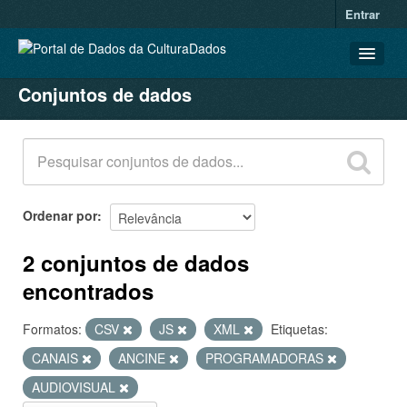
Entrar
Conjuntos de dados
CONJUNTOS DE DADOS
ORGANIZAÇÕES
GRUPOS
SOBRE
Ordenar por
2 conjuntos de dados
encontrados
Formatos:
CSV
JS
XML
Etiquetas:
CANAIS
ANCINE
PROGRAMADORAS
AUDIOVISUAL