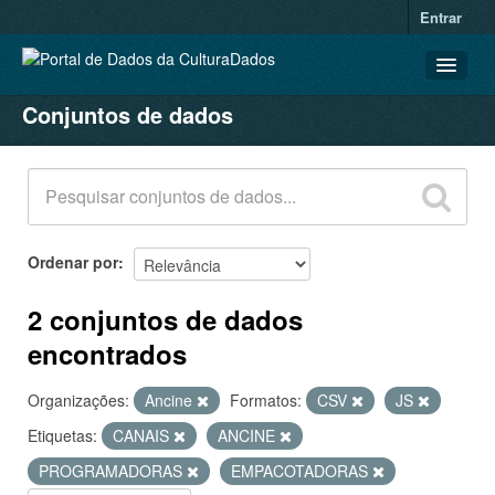
Entrar
Conjuntos de dados
CONJUNTOS DE DADOS
ORGANIZAÇÕES
GRUPOS
SOBRE
Ordenar por
2 conjuntos de dados
encontrados
Organizações:
Ancine
Formatos:
CSV
JS
Etiquetas:
CANAIS
ANCINE
PROGRAMADORAS
EMPACOTADORAS