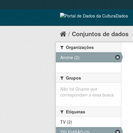
Conjuntos de dados
Organizações
Ancine (2)
Grupos
Não há Grupos que
correspondam a essa busca
Etiquetas
TV (2)
TELEVISÃO (2)