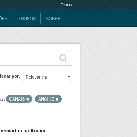
Entrar
ÕES
GRUPOS
SOBRE
denar por
as:
CANAIS
ANCINE
denciados na Ancine