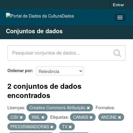
Entrar
Conjuntos de dados
CONJUNTOS DE DADOS
ORGANIZAÇÕES
GRUPOS
SOBRE
Ordenar por
2 conjuntos de dados
encontrados
Licenças:
Creative Commons Atribuição
Formatos:
CSV
XML
Etiquetas:
CANAIS
ANCINE
PROGRAMADORAS
TV