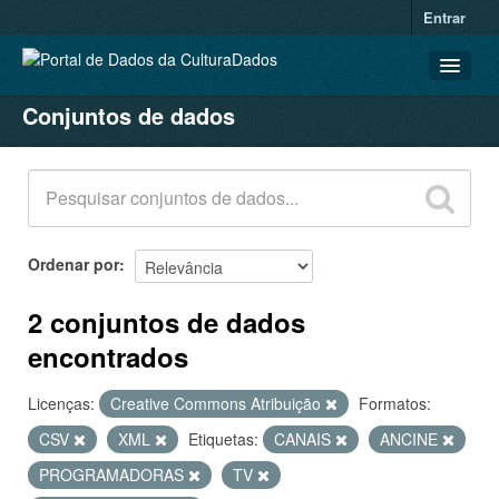
Entrar
Conjuntos de dados
CONJUNTOS DE DADOS
ORGANIZAÇÕES
GRUPOS
SOBRE
Ordenar por
2 conjuntos de dados
encontrados
Licenças:
Creative Commons Atribuição
Formatos:
CSV
XML
Etiquetas:
CANAIS
ANCINE
PROGRAMADORAS
TV