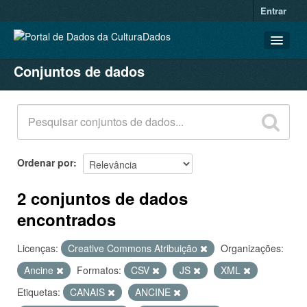
Entrar
Conjuntos de dados
CONJUNTOS DE DADOS
ORGANIZAÇÕES
GRUPOS
SOBRE
Ordenar por
2 conjuntos de dados
encontrados
Licenças:
Creative Commons Atribuição
Organizações:
Ancine
Formatos:
CSV
JS
XML
Etiquetas:
CANAIS
ANCINE