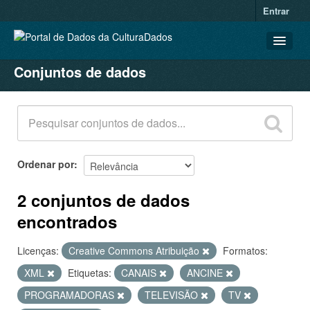
Entrar
Conjuntos de dados
CONJUNTOS DE DADOS
ORGANIZAÇÕES
GRUPOS
SOBRE
Ordenar por
2 conjuntos de dados
encontrados
Licenças:
Creative Commons Atribuição
Formatos:
XML
Etiquetas:
CANAIS
ANCINE
PROGRAMADORAS
TELEVISÃO
TV