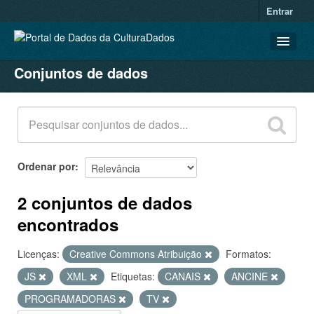
Entrar
Conjuntos de dados
CONJUNTOS DE DADOS
ORGANIZAÇÕES
GRUPOS
SOBRE
Ordenar por
2 conjuntos de dados
encontrados
Licenças:
Creative Commons Atribuição
Formatos:
JS
XML
Etiquetas:
CANAIS
ANCINE
PROGRAMADORAS
TV