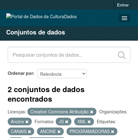
Entrar
Conjuntos de dados
CONJUNTOS DE DADOS
ORGANIZAÇÕES
GRUPOS
SOBRE
Ordenar por
2 conjuntos de dados
encontrados
Licenças:
Creative Commons Atribuição
Organizações:
Ancine
Formatos:
JS
XML
Etiquetas:
CANAIS
ANCINE
PROGRAMADORAS