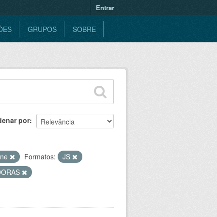
Entrar
ÕES
GRUPOS
SOBRE
denar por
ine
Formatos:
JS
DORAS