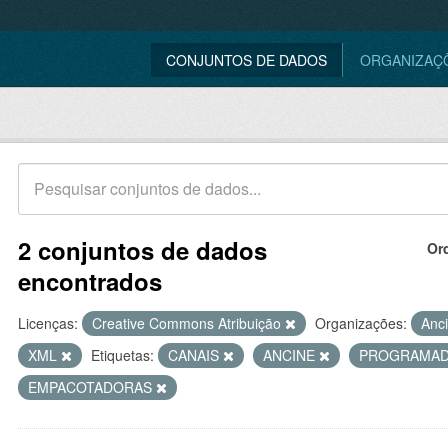
CONJUNTOS DE DADOS
ORGANIZAÇ
2 conjuntos de dados
Or
encontrados
Licenças:
Creative Commons Atribuição
Organizações:
Anc
XML
Etiquetas:
CANAIS
ANCINE
PROGRAMA
EMPACOTADORAS