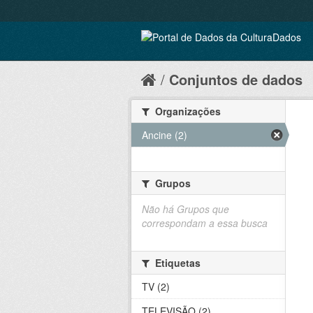
Conjuntos de dados
Organizações
Ancine (2)
Grupos
Não há Grupos que
correspondam a essa busca
Etiquetas
TV (2)
TELEVISÃO (2)