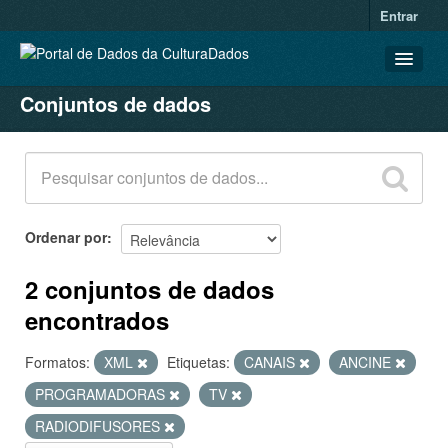
Entrar
Conjuntos de dados
CONJUNTOS DE DADOS
ORGANIZAÇÕES
GRUPOS
SOBRE
Ordenar por
2 conjuntos de dados
encontrados
Formatos:
XML
Etiquetas:
CANAIS
ANCINE
PROGRAMADORAS
TV
RADIODIFUSORES