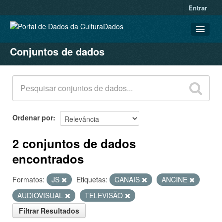
Entrar
Conjuntos de dados
CONJUNTOS DE DADOS
ORGANIZAÇÕES
GRUPOS
SOBRE
Ordenar por
2 conjuntos de dados
encontrados
Formatos:
JS
Etiquetas:
CANAIS
ANCINE
AUDIOVISUAL
TELEVISÃO
Filtrar Resultados