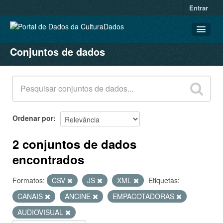
Entrar
Conjuntos de dados
CONJUNTOS DE DADOS
ORGANIZAÇÕES
GRUPOS
SOBRE
Ordenar por
2 conjuntos de dados
encontrados
Formatos:
CSV
JS
XML
Etiquetas:
CANAIS
ANCINE
EMPACOTADORAS
AUDIOVISUAL