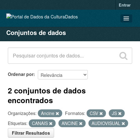
Entrar
Conjuntos de dados
CONJUNTOS DE DADOS
ORGANIZAÇÕES
GRUPOS
SOBRE
Ordenar por
2 conjuntos de dados
encontrados
Organizações:
Ancine
Formatos:
CSV
JS
Etiquetas:
CANAIS
ANCINE
AUDIOVISUAL
Filtrar Resultados