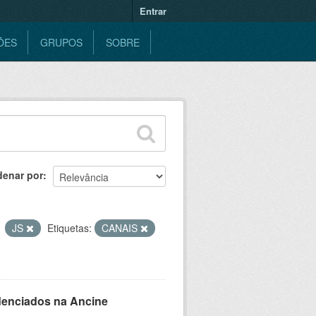
Entrar
ÕES
GRUPOS
SOBRE
denar por
JS
Etiquetas:
CANAIS
denciados na Ancine