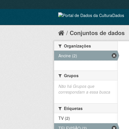
Conjuntos de dados
Organizações
Ancine (2)
Grupos
Não há Grupos que
correspondam a essa busca
Etiquetas
TV (2)
TELEVISÃO (2)