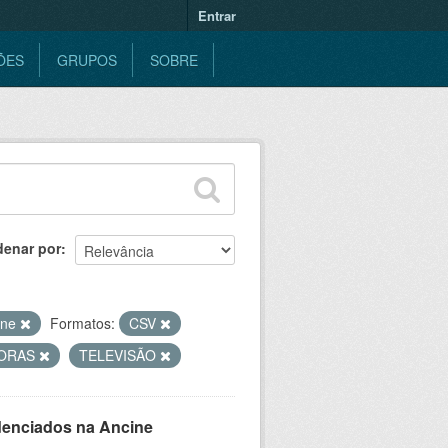
Entrar
ÕES
GRUPOS
SOBRE
denar por
ine
Formatos:
CSV
ORAS
TELEVISÃO
denciados na Ancine