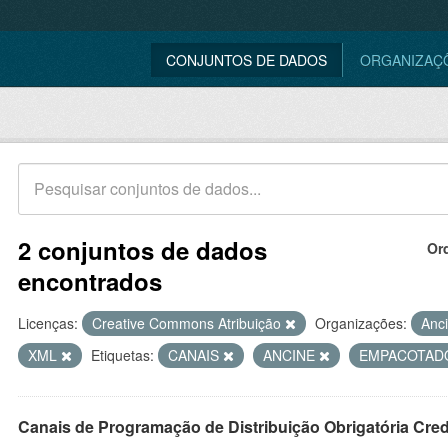
CONJUNTOS DE DADOS
ORGANIZAÇ
2 conjuntos de dados
Or
encontrados
Licenças:
Creative Commons Atribuição
Organizações:
Anc
XML
Etiquetas:
CANAIS
ANCINE
EMPACOTAD
Canais de Programação de Distribuição Obrigatória Cre