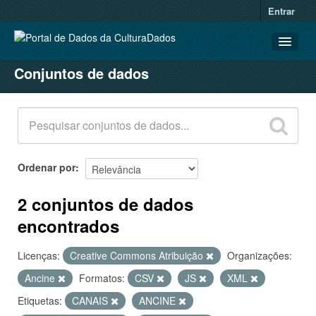
Entrar
Conjuntos de dados
CONJUNTOS DE DADOS
ORGANIZAÇÕES
GRUPOS
SOBRE
Ordenar por
2 conjuntos de dados
encontrados
Licenças:
Creative Commons Atribuição
Organizações:
Ancine
Formatos:
CSV
JS
XML
Etiquetas:
CANAIS
ANCINE