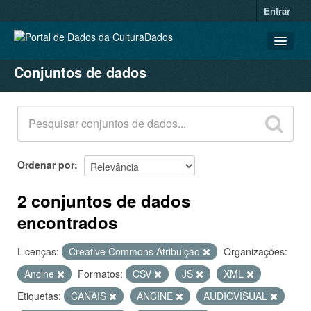
Entrar
Conjuntos de dados
CONJUNTOS DE DADOS
ORGANIZAÇÕES
GRUPOS
SOBRE
Ordenar por
2 conjuntos de dados
encontrados
Licenças:
Creative Commons Atribuição
Organizações:
Ancine
Formatos:
CSV
JS
XML
Etiquetas:
CANAIS
ANCINE
AUDIOVISUAL