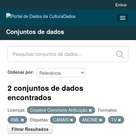
Entrar
Conjuntos de dados
CONJUNTOS DE DADOS
ORGANIZAÇÕES
GRUPOS
SOBRE
Ordenar por
2 conjuntos de dados
encontrados
Licenças:
Creative Commons Atribuição
Formatos:
XML
Etiquetas:
CANAIS
ANCINE
TV
Filtrar Resultados