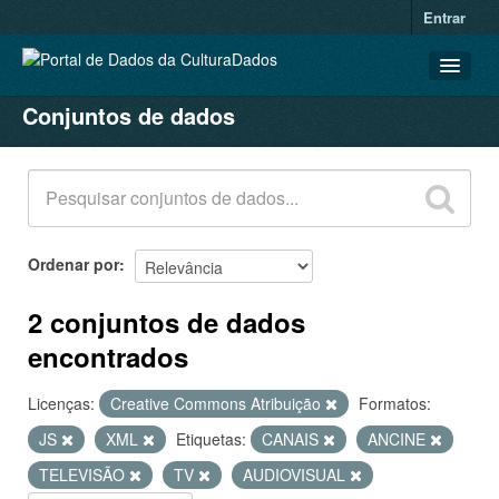
Entrar
Conjuntos de dados
CONJUNTOS DE DADOS
ORGANIZAÇÕES
GRUPOS
SOBRE
Ordenar por
2 conjuntos de dados
encontrados
Licenças:
Creative Commons Atribuição
Formatos:
JS
XML
Etiquetas:
CANAIS
ANCINE
TELEVISÃO
TV
AUDIOVISUAL