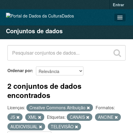
Entrar
Conjuntos de dados
CONJUNTOS DE DADOS
ORGANIZAÇÕES
GRUPOS
SOBRE
Ordenar por
2 conjuntos de dados
encontrados
Licenças:
Creative Commons Atribuição
Formatos:
JS
XML
Etiquetas:
CANAIS
ANCINE
AUDIOVISUAL
TELEVISÃO