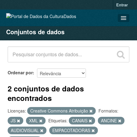
Entrar
Conjuntos de dados
CONJUNTOS DE DADOS
ORGANIZAÇÕES
GRUPOS
SOBRE
Ordenar por
2 conjuntos de dados
encontrados
Licenças:
Creative Commons Atribuição
Formatos:
JS
XML
Etiquetas:
CANAIS
ANCINE
AUDIOVISUAL
EMPACOTADORAS