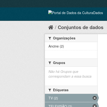
Conjuntos de dados
Organizações
Ancine (2)
Grupos
Não há Grupos que
correspondam a essa busca
Etiquetas
TV (2)
TELEVISÃO (2)