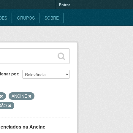
Entrar
ÕES
GRUPOS
SOBRE
denar por
ANCINE
SÃO
denciados na Ancine