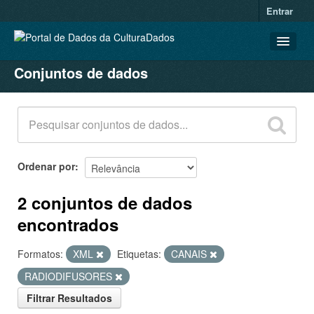
Entrar
Conjuntos de dados
CONJUNTOS DE DADOS
ORGANIZAÇÕES
GRUPOS
SOBRE
Ordenar por
2 conjuntos de dados
encontrados
Formatos:
XML
Etiquetas:
CANAIS
RADIODIFUSORES
Filtrar Resultados