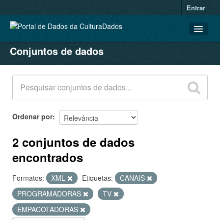
Entrar
Conjuntos de dados
CONJUNTOS DE DADOS
ORGANIZAÇÕES
GRUPOS
SOBRE
Ordenar por
2 conjuntos de dados
encontrados
Formatos:
XML
Etiquetas:
CANAIS
PROGRAMADORAS
TV
EMPACOTADORAS