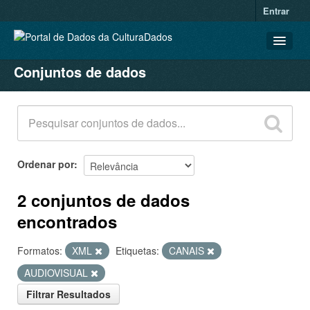
Entrar
Conjuntos de dados
CONJUNTOS DE DADOS
ORGANIZAÇÕES
GRUPOS
SOBRE
Ordenar por
2 conjuntos de dados
encontrados
Formatos:
XML
Etiquetas:
CANAIS
AUDIOVISUAL
Filtrar Resultados