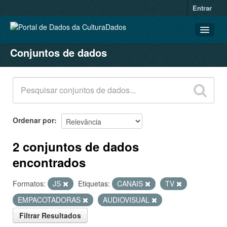
Entrar
Conjuntos de dados
CONJUNTOS DE DADOS
ORGANIZAÇÕES
GRUPOS
SOBRE
Ordenar por
2 conjuntos de dados
encontrados
Formatos:
JS
Etiquetas:
CANAIS
TV
EMPACOTADORAS
AUDIOVISUAL
Filtrar Resultados