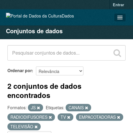
Entrar
Conjuntos de dados
CONJUNTOS DE DADOS
ORGANIZAÇÕES
GRUPOS
SOBRE
Ordenar por
2 conjuntos de dados
encontrados
Formatos:
JS
Etiquetas:
CANAIS
RADIODIFUSORES
TV
EMPACOTADORAS
TELEVISÃO