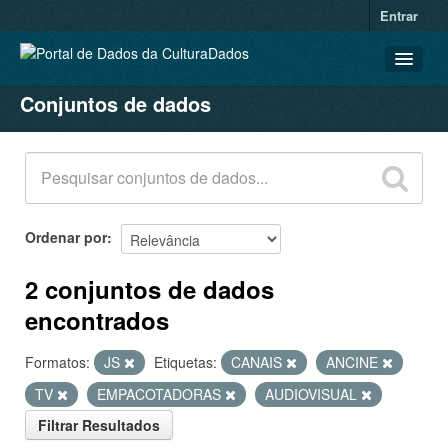
Entrar
Conjuntos de dados
CONJUNTOS DE DADOS
ORGANIZAÇÕES
GRUPOS
SOBRE
Ordenar por
2 conjuntos de dados
encontrados
Formatos:
JS
Etiquetas:
CANAIS
ANCINE
TV
EMPACOTADORAS
AUDIOVISUAL
Filtrar Resultados