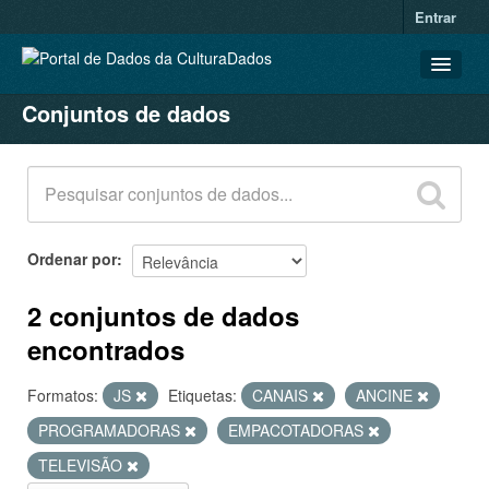
Entrar
Conjuntos de dados
CONJUNTOS DE DADOS
ORGANIZAÇÕES
GRUPOS
SOBRE
Ordenar por
2 conjuntos de dados
encontrados
Formatos:
JS
Etiquetas:
CANAIS
ANCINE
PROGRAMADORAS
EMPACOTADORAS
TELEVISÃO