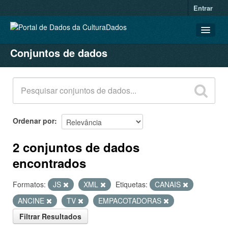
Entrar
Conjuntos de dados
CONJUNTOS DE DADOS
ORGANIZAÇÕES
GRUPOS
SOBRE
Ordenar por
2 conjuntos de dados
encontrados
Formatos:
JS
XML
Etiquetas:
CANAIS
ANCINE
TV
EMPACOTADORAS
Filtrar Resultados