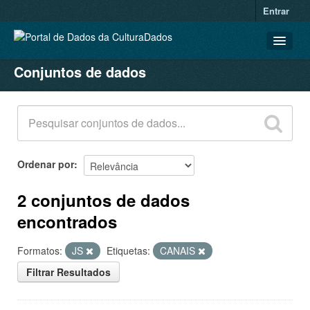
Entrar
Conjuntos de dados
CONJUNTOS DE DADOS
ORGANIZAÇÕES
GRUPOS
SOBRE
Ordenar por
2 conjuntos de dados
encontrados
Formatos:
JS
Etiquetas:
CANAIS
Filtrar Resultados