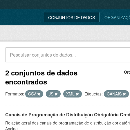
CONJUNTOS DE DADOS
ORGANIZAÇ
2 conjuntos de dados
Or
encontrados
Formatos:
CSV
JS
XML
Etiquetas:
CANAIS
Canais de Programação de Distribuição Obrigatória Cre
Relação geral dos canais de programação de distribuição obrigatór
Ancine.