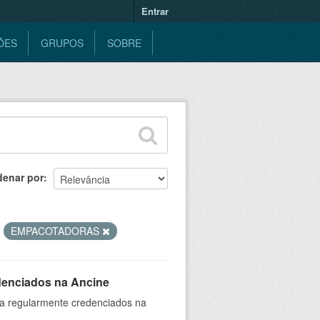
Entrar
ÕES
GRUPOS
SOBRE
denar por
EMPACOTADORAS
denciados na Ancine
ia regularmente credenciados na